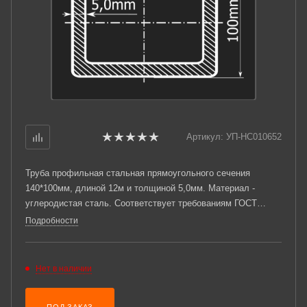
Артикул:
УП-НС010652
Труба профильная стальная прямоугольного сечения
140*100мм, длиной 12м и толщиной 5,0мм. Материал -
углеродистая сталь. Соответствует требованиям ГОСТ
30245-2003. Стандартный пакет: вес - 4,212тн., количество -
Подробности
20шт.
Нет в наличии