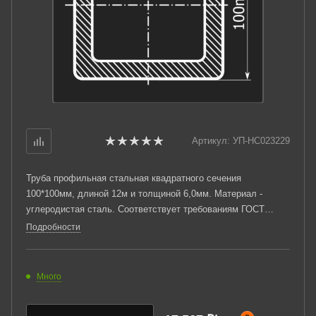
Артикул:
УП-НС023229
Труба профильная стальная квадратного сечения
100*100мм, длиной 12м и толщиной 6,0мм. Материал -
углеродистая сталь. Соответствует требованиям ГОСТ
13663-86. Стандартный пакет: вес - 7,440тн., количество -
Подробности
36шт.
Много