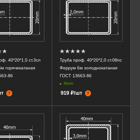
оф. 40*20*1,5 ст.3сп
Труба проф. 40*20*2,0 ст.08пс
м горячекатаная
Феррум 6м холоднокатаная
663-86
ГОСТ 13663-86
Мало
шт
919 ₽/шт
?
?