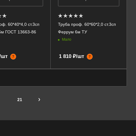
оф. 60*40*4,0 ст.3сп
Труба проф. 60*60*2,0 ст.3сп
6м ГОСТ 13663-86
Феррум 6м ТУ
Мало
₽/шт
1 810 ₽/шт
?
?
21