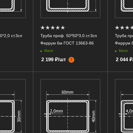
*2,0 ст.3сп
Труба проф. 50*50*3,0 ст.3сп
Труба пр
Феррум 6м ГОСТ 13663-86
Феррум 
Мало
Мало
2 199 ₽/шт
2 044 
?