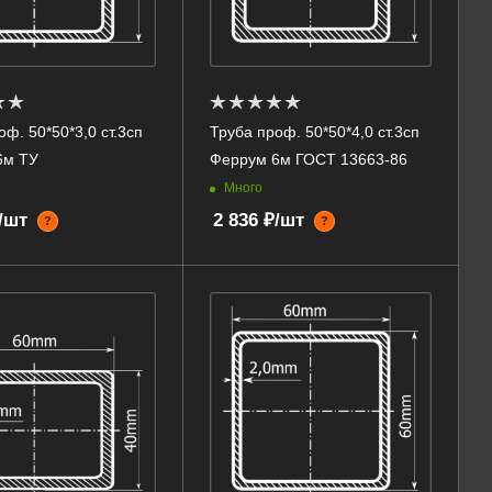
оф. 50*50*3,0 ст.3сп
Труба проф. 50*50*4,0 ст.3сп
6м ТУ
Феррум 6м ГОСТ 13663-86
Много
₽/шт
2 836 ₽/шт
?
?