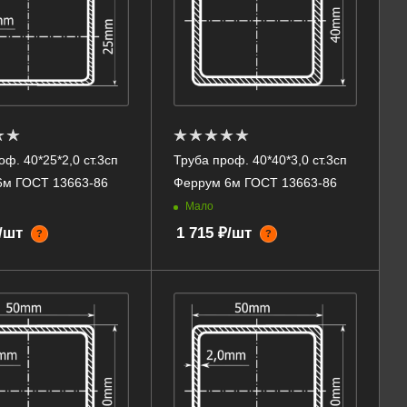
оф. 40*25*2,0 ст.3сп
Труба проф. 40*40*3,0 ст.3сп
6м ГОСТ 13663-86
Феррум 6м ГОСТ 13663-86
Мало
₽/шт
1 715 ₽/шт
?
?