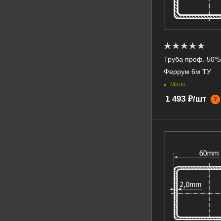
Труба проф. 50*50
Феррум 6м ТУ
Мало
1 493 ₽/шт
?