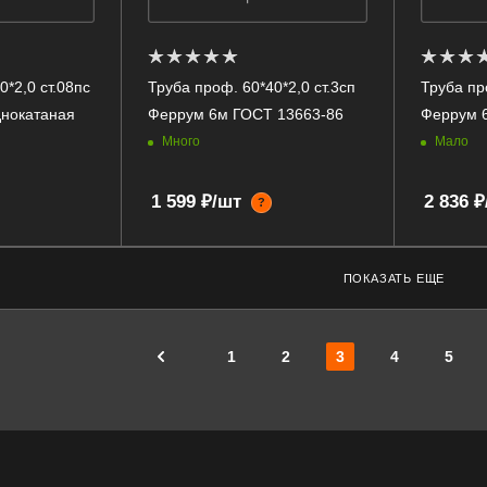
0*2,0 ст.08пс
Труба проф. 60*40*2,0 ст.3сп
Труба пр
нокатаная
Феррум 6м ГОСТ 13663-86
Феррум 
Много
Мало
1 599 ₽/шт
2 836 
?
ПОКАЗАТЬ ЕЩЕ
1
2
3
4
5