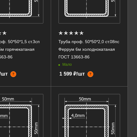
оф. 50*50*1,5 ст.3сп
Труба проф. 50*50*2,0 ст.08пс
м горячекатаная
Феррум 6м холоднокатаная
663-86
ГОСТ 13663-86
Мало
₽/шт
1 599 ₽/шт
?
?