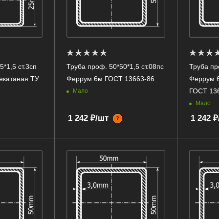
*1,5 ст.3сп
Труба проф. 50*50*1,5 ст.08пс
Труба пр
екатаная ТУ
Феррум 6м ГОСТ 13663-86
Феррум 6
ГОСТ 13
Мало
Мало
1 242 ₽/шт
1 242 
?